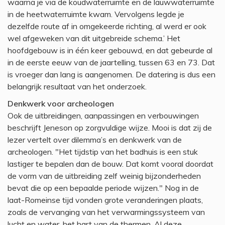
waarna je via de koudwaterruimte en de lauwwaterruimte
in de heetwaterruimte kwam. Vervolgens legde je
dezelfde route af in omgekeerde richting, al werd er ook
wel afgeweken van dit uitgebreide schema.’ Het
hoofdgebouw is in één keer gebouwd, en dat gebeurde al
in de eerste eeuw van de jaartelling, tussen 63 en 73. Dat
is vroeger dan lang is aangenomen. De datering is dus een
belangrijk resultaat van het onderzoek.
Denkwerk voor archeologen
Ook de uitbreidingen, aanpassingen en verbouwingen
beschrijft Jeneson op zorgvuldige wijze. Mooi is dat zij de
lezer vertelt over dilemma’s en denkwerk van de
archeologen. "Het tijdstip van het badhuis is een stuk
lastiger te bepalen dan de bouw. Dat komt vooral doordat
de vorm van de uitbreiding zelf weinig bijzonderheden
bevat die op een bepaalde periode wijzen." Nog in de
laat-Romeinse tijd vonden grote veranderingen plaats,
zoals de vervanging van het verwarmingssysteem van
lucht en water, het hart van de thermen. Al deze