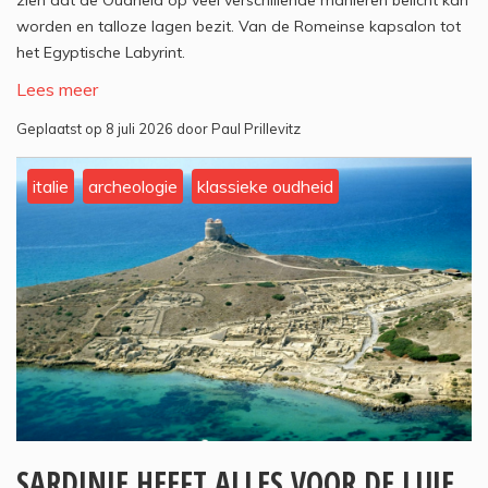
zien dat de Oudheid op veel verschillende manieren belicht kan
worden en talloze lagen bezit. Van de Romeinse kapsalon tot
het Egyptische Labyrint.
Lees meer
Geplaatst op 8 juli 2026 door Paul Prillevitz
italie
archeologie
klassieke oudheid
SARDINIE HEEFT ALLES VOOR DE LUIE